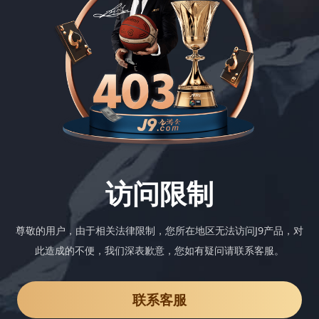
访问限制
尊敬的用户，由于相关法律限制，您所在地区无法访问J9产品，对
此造成的不便，我们深表歉意，您如有疑问请联系客服。
联系客服