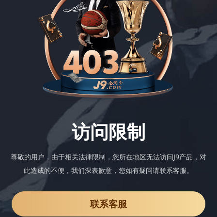
访问限制
尊敬的用户，由于相关法律限制，您所在地区无法访问J9产品，对
此造成的不便，我们深表歉意，您如有疑问请联系客服。
联系客服